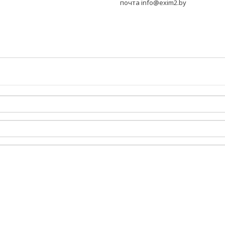
почта info@exim2.by