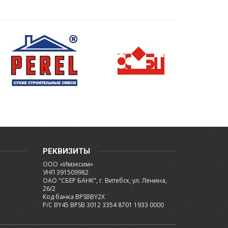
РЕКВИЗИТЫ
ООО «Имэксим»
УНП 391509982
ОАО "СБЕР БАНК", г. Витебск, ул. Ленина,
26/2
Код банка BPSBBY2X
Р/С BY45 BPSB 3012 3354 8701 1933 0000