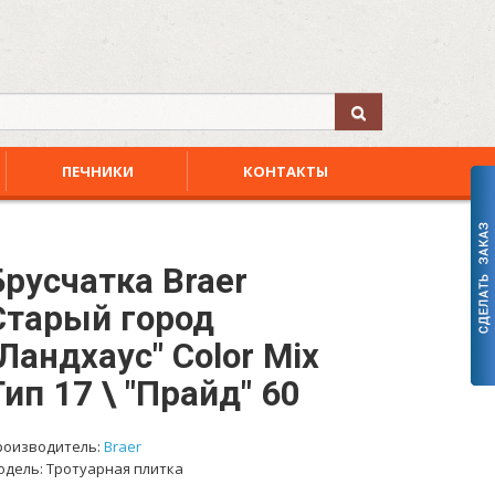
ПЕЧНИКИ
КОНТАКТЫ
Брусчатка Braer
Старый город
"Ландхаус" Color Mix
Тип 17 \ "Прайд" 60
роизводитель:
Braer
одель: Тротуарная плитка